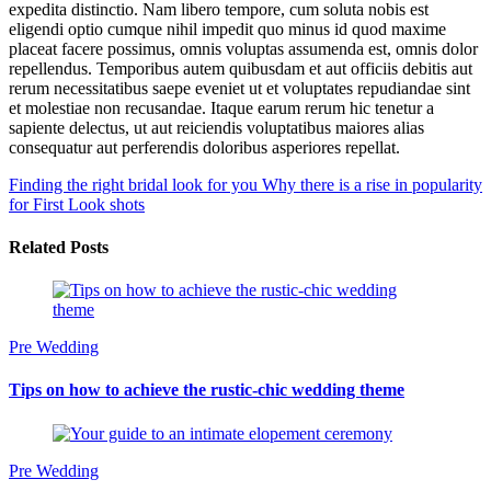
expedita distinctio. Nam libero tempore, cum soluta nobis est
eligendi optio cumque nihil impedit quo minus id quod maxime
placeat facere possimus, omnis voluptas assumenda est, omnis dolor
repellendus. Temporibus autem quibusdam et aut officiis debitis aut
rerum necessitatibus saepe eveniet ut et voluptates repudiandae sint
et molestiae non recusandae. Itaque earum rerum hic tenetur a
sapiente delectus, ut aut reiciendis voluptatibus maiores alias
consequatur aut perferendis doloribus asperiores repellat.
Finding the right bridal look for you
Why there is a rise in popularity
for First Look shots
Related Posts
Pre Wedding
Tips on how to achieve the rustic-chic wedding theme
Pre Wedding