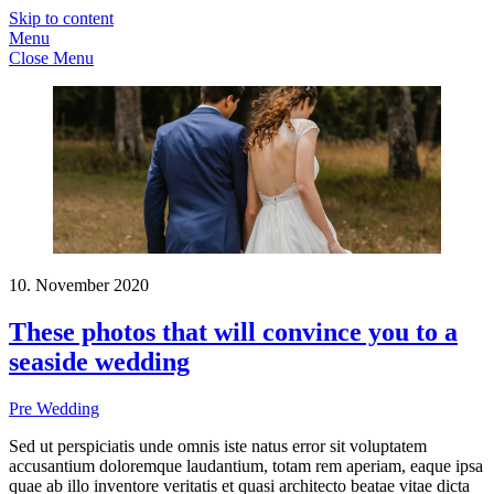
Skip to content
Menu
Close Menu
10. November 2020
These photos that will convince you to a
seaside wedding
Pre Wedding
Sed ut perspiciatis unde omnis iste natus error sit voluptatem
accusantium doloremque laudantium, totam rem aperiam, eaque ipsa
quae ab illo inventore veritatis et quasi architecto beatae vitae dicta