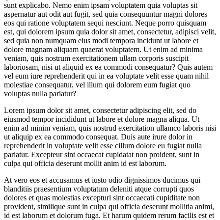
sunt explicabo. Nemo enim ipsam voluptatem quia voluptas sit
aspernatur aut odit aut fugit, sed quia consequuntur magni dolores
eos qui ratione voluptatem sequi nesciunt. Neque porro quisquam
est, qui dolorem ipsum quia dolor sit amet, consectetur, adipisci velit,
sed quia non numquam eius modi tempora incidunt ut labore et
dolore magnam aliquam quaerat voluptatem. Ut enim ad minima
veniam, quis nostrum exercitationem ullam corporis suscipit
laboriosam, nisi ut aliquid ex ea commodi consequatur? Quis autem
vel eum iure reprehenderit qui in ea voluptate velit esse quam nihil
molestiae consequatur, vel illum qui dolorem eum fugiat quo
voluptas nulla pariatur?
Lorem ipsum dolor sit amet, consectetur adipiscing elit, sed do
eiusmod tempor incididunt ut labore et dolore magna aliqua. Ut
enim ad minim veniam, quis nostrud exercitation ullamco laboris nisi
ut aliquip ex ea commodo consequat. Duis aute irure dolor in
reprehenderit in voluptate velit esse cillum dolore eu fugiat nulla
pariatur. Excepteur sint occaecat cupidatat non proident, sunt in
culpa qui officia deserunt mollit anim id est laborum.
At vero eos et accusamus et iusto odio dignissimos ducimus qui
blanditiis praesentium voluptatum deleniti atque corrupti quos
dolores et quas molestias excepturi sint occaecati cupiditate non
provident, similique sunt in culpa qui officia deserunt mollitia animi,
id est laborum et dolorum fuga. Et harum quidem rerum facilis est et